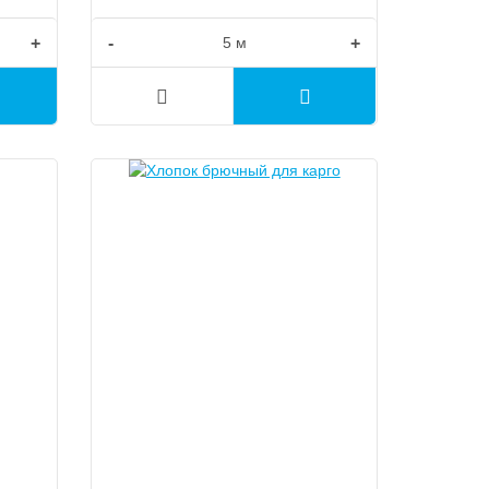
+
-
+