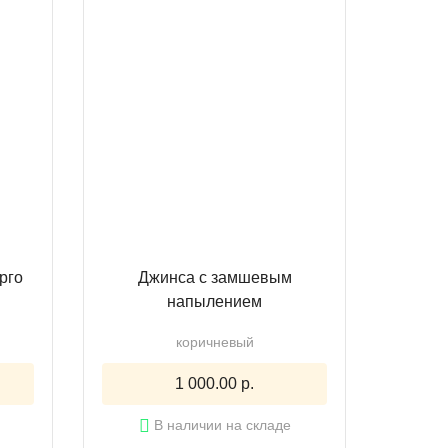
рго
Джинса с замшевым
напылением
коричневый
1 000.00 р.
В наличии на складе