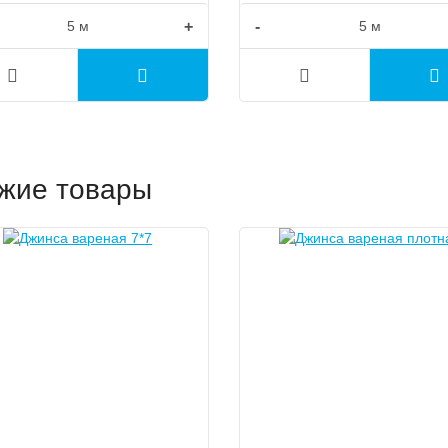
+
-
жие товары