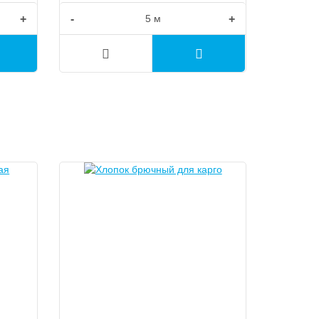
+
-
+