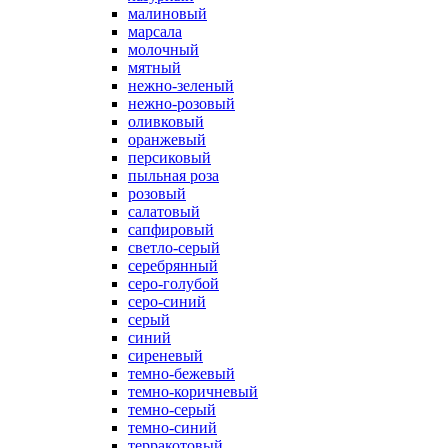
малиновый
марсала
молочный
мятный
нежно-зеленый
нежно-розовый
оливковый
оранжевый
персиковый
пыльная роза
розовый
салатовый
сапфировый
светло-серый
серебрянный
серо-голубой
серо-синий
серый
синий
сиреневый
темно-бежевый
темно-коричневый
темно-серый
темно-синий
терракотовый