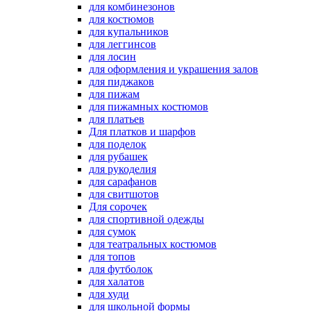
для комбинезонов
для костюмов
для купальников
для леггинсов
для лосин
для оформления и украшения залов
для пиджаков
для пижам
для пижамных костюмов
для платьев
Для платков и шарфов
для поделок
для рубашек
для рукоделия
для сарафанов
для свитшотов
Для сорочек
для спортивной одежды
для сумок
для театральных костюмов
для топов
для футболок
для халатов
для худи
для школьной формы