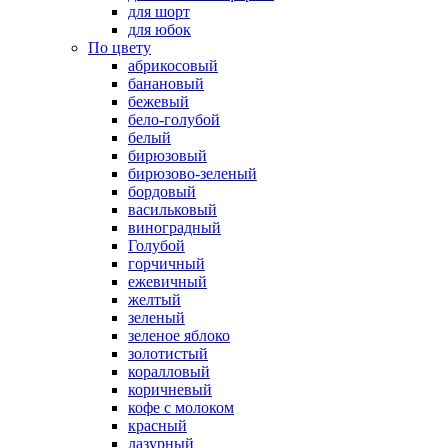
для шорт
для юбок
По цвету
абрикосовый
банановый
бежевый
бело-голубой
белый
бирюзовый
бирюзово-зеленый
бордовый
васильковый
виноградный
Голубой
горчичный
ежевичный
желтый
зеленый
зеленое яблоко
золотистый
коралловый
коричневый
кофе с молоком
красный
лазурный