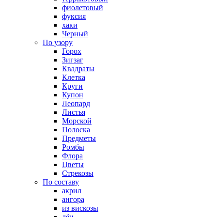
фиолетовый
фуксия
хаки
Черный
По узору
Горох
Зигзаг
Квадраты
Клетка
Круги
Купон
Леопард
Листья
Морской
Полоска
Предметы
Ромбы
Флора
Цветы
Стрекозы
По составу
акрил
ангора
из вискозы
лён