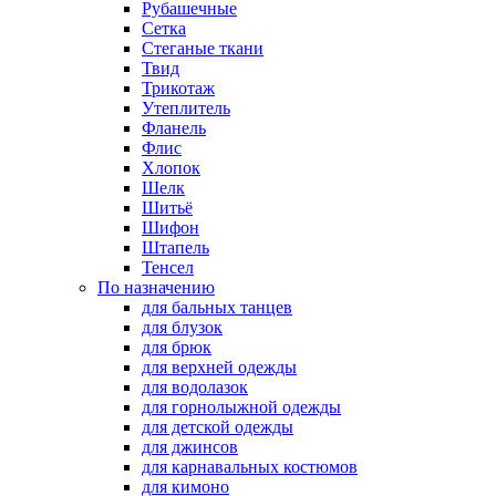
Рубашечные
Сетка
Стеганые ткани
Твид
Трикотаж
Утеплитель
Фланель
Флис
Хлопок
Шелк
Шитьё
Шифон
Штапель
Тенсел
По назначению
для бальных танцев
для блузок
для брюк
для верхней одежды
для водолазок
для горнолыжной одежды
для детской одежды
для джинсов
для карнавальных костюмов
для кимоно