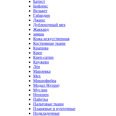
Батист
Бифлекс
Вельвет
Габардин
Джинс
Дубленочный мех
Жаккард
замша
Кожа искусственная
Костюмные ткани
Крапива
Креп
Креп-сатин
Кружево
Лён
Марлевка
Мех
Микрофибра
Модал (Купра)
Муслин
Неопрен
Пайетка
Пальтовые ткани
Плащевые и курточные
Подкладочные