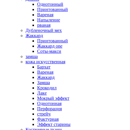
Однотонный
Принтованный
Вареная
Напыление
рваная
Дубленочный мех
Жаккард
Принтованный
Жаккард one
Соты-макси
замша
кожа искусственная
Бархат
Вареная
Жаккард
Замша
Крокодил
Лаке
Мокрый эффект
Однотонная
Перфорация
стрейч
Фактурная
Эффект старины
Костюмные ткани