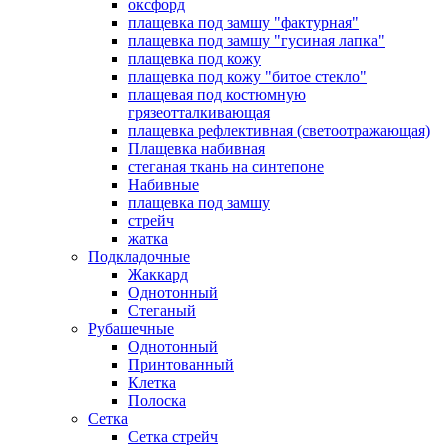
оксфорд
плащевка под замшу "фактурная"
плащевка под замшу "гусиная лапка"
плащевка под кожу
плащевка под кожу "битое стекло"
плащевая под костюмную
грязеотталкивающая
плащевка рефлективная (светоотражающая)
Плащевка набивная
стеганая ткань на синтепоне
Набивные
плащевка под замшу
стрейч
жатка
Подкладочные
Жаккард
Однотонный
Стеганый
Рубашечные
Однотонный
Принтованный
Клетка
Полоска
Сетка
Сетка стрейч