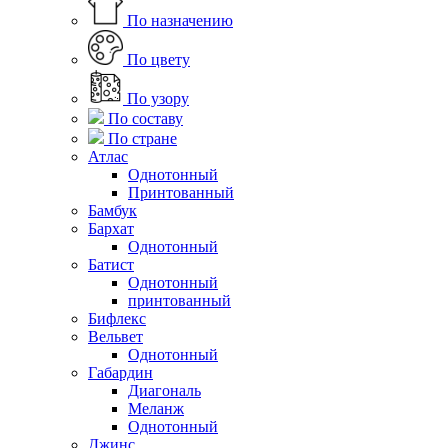
По назначению
По цвету
По узору
По составу
По стране
Атлас
Однотонный
Принтованный
Бамбук
Бархат
Однотонный
Батист
Однотонный
принтованный
Бифлекс
Вельвет
Однотонный
Габардин
Диагональ
Меланж
Однотонный
Джинс