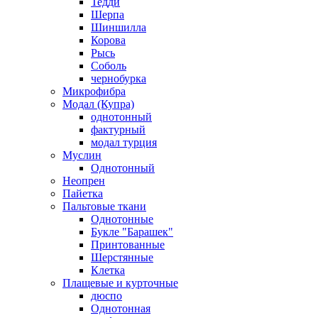
Тедди
Шерпа
Шиншилла
Корова
Рысь
Соболь
чернобурка
Микрофибра
Модал (Купра)
однотонный
фактурный
модал турция
Муслин
Однотонный
Неопрен
Пайетка
Пальтовые ткани
Однотонные
Букле "Барашек"
Принтованные
Шерстянные
Клетка
Плащевые и курточные
дюспо
Однотонная