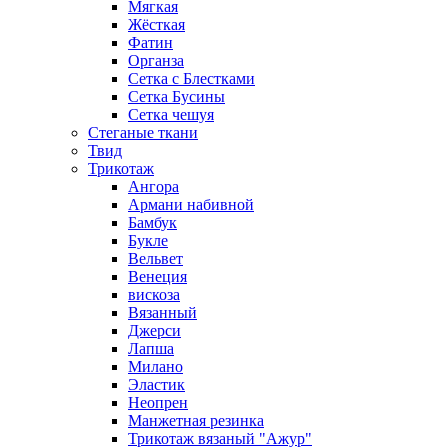
Мягкая
Жёсткая
Фатин
Органза
Сетка с Блестками
Сетка Бусины
Сетка чешуя
Стеганые ткани
Твид
Трикотаж
Ангора
Армани набивной
Бамбук
Букле
Вельвет
Венеция
вискоза
Вязанный
Джерси
Лапша
Милано
Эластик
Неопрен
Манжетная резинка
Трикотаж вязаный "Ажур"