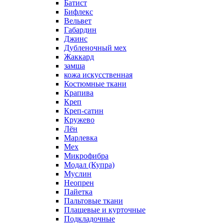
Батист
Бифлекс
Вельвет
Габардин
Джинс
Дубленочный мех
Жаккард
замша
кожа искусственная
Костюмные ткани
Крапива
Креп
Креп-сатин
Кружево
Лён
Марлевка
Мех
Микрофибра
Модал (Купра)
Муслин
Неопрен
Пайетка
Пальтовые ткани
Плащевые и курточные
Подкладочные