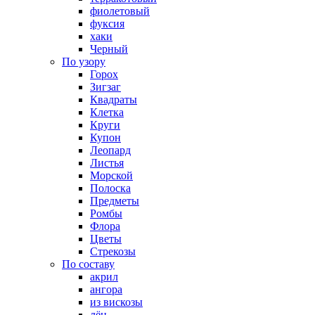
фиолетовый
фуксия
хаки
Черный
По узору
Горох
Зигзаг
Квадраты
Клетка
Круги
Купон
Леопард
Листья
Морской
Полоска
Предметы
Ромбы
Флора
Цветы
Стрекозы
По составу
акрил
ангора
из вискозы
лён