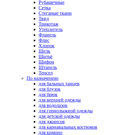
Рубашечные
Сетка
Стеганые ткани
Твид
Трикотаж
Утеплитель
Фланель
Флис
Хлопок
Шелк
Шитьё
Шифон
Штапель
Тенсел
По назначению
для бальных танцев
для блузок
для брюк
для верхней одежды
для водолазок
для горнолыжной одежды
для детской одежды
для джинсов
для карнавальных костюмов
для кимоно