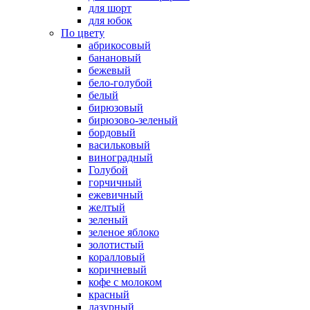
для шорт
для юбок
По цвету
абрикосовый
банановый
бежевый
бело-голубой
белый
бирюзовый
бирюзово-зеленый
бордовый
васильковый
виноградный
Голубой
горчичный
ежевичный
желтый
зеленый
зеленое яблоко
золотистый
коралловый
коричневый
кофе с молоком
красный
лазурный