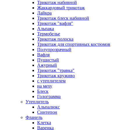
Трикотаж набивной
Жаккардовый трикотаж
Лайкра
Трикотаж блеск набивной
Трикотаж "вафля"
Альпака
Термобелье
Трикотаж полоска
Трикотаж для спортивных костюмов
Полупрозрачный
Вафля
Пушистый
Ажурный
Трикотаж "травка"
Трикотаж круживо
с утеплителем
на меху
Блеск
Голограмма
Утеплитель
Альпалюкс
Синтепон
Фланель
Клетка
Варенка