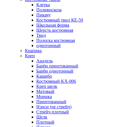
Клетка
Поливискоза
Пикачу
Костюмный твил КЕ-59
Школьная форма
Шерсть костюмная
Твид
Полоска костюмная
однотонный
Крапива
Креп
Анадель
Барби принтованный
Барби однотонный
Кашибо
Костюмный KX-006
Креп шелк
Матовый
Моника
Принтованный
Нэнси (не стрейч)
Стрейч плотный
Шелк
Плотный