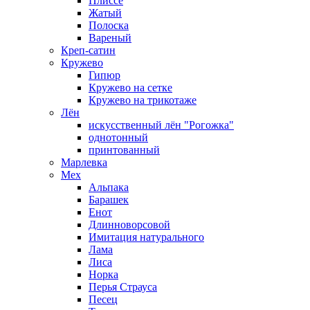
Плиссе
Жатый
Полоска
Вареный
Креп-сатин
Кружево
Гипюр
Кружево на сетке
Кружево на трикотаже
Лён
искусственный лён "Рогожка"
однотонный
принтованный
Марлевка
Мех
Альпака
Барашек
Енот
Длинноворсовой
Имитация натурального
Лама
Лиса
Норка
Перья Страуса
Песец