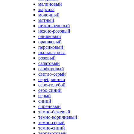
малиновый
марсала
молочный
мятный
нежно-зеленый
нежно-розовый
оливковый
оранжевый
персиковый
пыльная роза
розовый
салатовый
сапфировый
светло-серый
серебрянный
серо-голубой
серо-синий
серый
синий
сиреневый
темно-бежевый
темно-коричневый
темно-серый
темно-синий
терракотовый