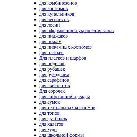
для комбинезонов
для костюмов
для купальников
для леггинсов
для лосин
для оформления и украшения залов
для пиджаков
для пижам
для пижамных костюмов
для платьев
Для платков и шарфов
для поделок
для рубашек
для рукоделия
для сарафанов
для свитшотов
Для сорочек
для спортивной одежды
для сумок
для театральных костюмов
для топов
для футболок
для халатов
для худи
для школьной формы