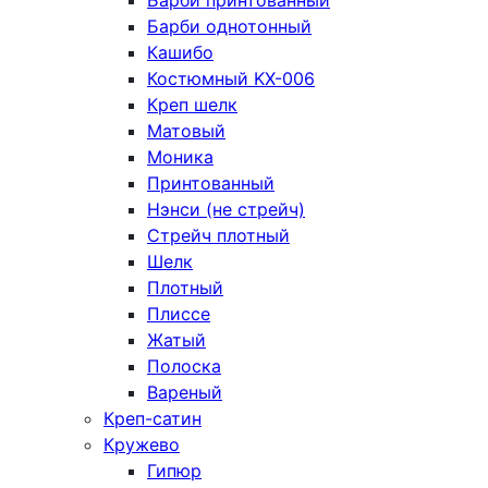
Барби принтованный
Барби однотонный
Кашибо
Костюмный KX-006
Креп шелк
Матовый
Моника
Принтованный
Нэнси (не стрейч)
Стрейч плотный
Шелк
Плотный
Плиссе
Жатый
Полоска
Вареный
Креп-сатин
Кружево
Гипюр