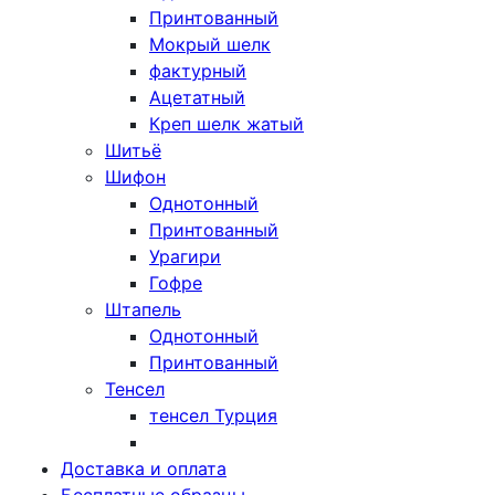
Принтованный
Мокрый шелк
фактурный
Ацетатный
Креп шелк жатый
Шитьё
Шифон
Однотонный
Принтованный
Урагири
Гофре
Штапель
Однотонный
Принтованный
Тенсел
тенсел Турция
Доставка и оплата