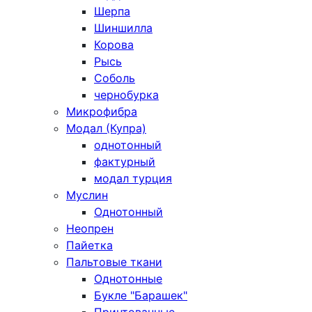
Шерпа
Шиншилла
Корова
Рысь
Соболь
чернобурка
Микрофибра
Модал (Купра)
однотонный
фактурный
модал турция
Муслин
Однотонный
Неопрен
Пайетка
Пальтовые ткани
Однотонные
Букле "Барашек"