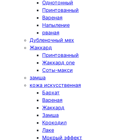
Однотонный
Принтованный
Вареная
Напыление
рваная
Дубленочный мех
Жаккард
Принтованный
Жаккард one
Соты-макси
замша
кожа искусственная
Бархат
Вареная
Жаккард
Замша
Крокодил
Лаке
Мокрый эффект