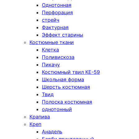
Однотонная
Перфорация
стрейч
Фактурная
Эффект старины
Костюмные ткани
Клетка
Поливискоза
Пикачу
Костюмный твил КЕ-59
Школьная форма
Шерсть костюмная
Твид
Полоска костюмная
однотонный
Крапива
Креп
Анадель