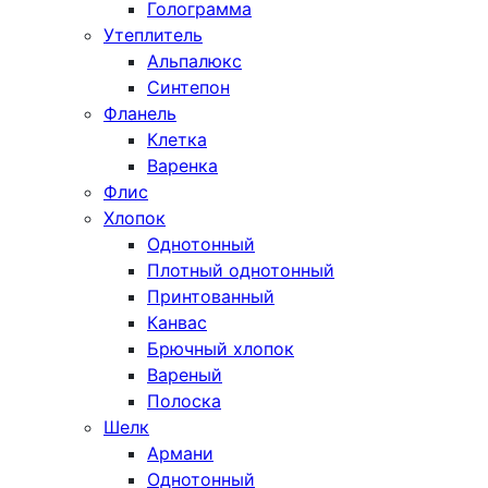
Голограмма
Утеплитель
Альпалюкс
Синтепон
Фланель
Клетка
Варенка
Флис
Хлопок
Однотонный
Плотный однотонный
Принтованный
Канвас
Брючный хлопок
Вареный
Полоска
Шелк
Армани
Однотонный