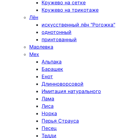
Кружево на сетке
Кружево на трикотаже
Лён
искусственный лён "Рогожка"
однотонный
принтованный
Марлевка
Мех
Альпака
Барашек
Енот
Длинноворсовой
Имитация натурального
Лама
Лиса
Норка
Перья Страуса
Песец
Тедди