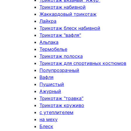
Трикотаж вязаный "Ажур"
Трикотаж набивной
Жаккардовый трикотаж
Лайкра
Трикотаж блеск набивной
Трикотаж "вафля"
Альпака
Термобелье
Трикотаж полоска
Трикотаж для спортивных костюмов
Полупрозрачный
Вафля
Пушистый
Ажурный
Трикотаж "травка"
Трикотаж круживо
с утеплителем
на меху
Блеск