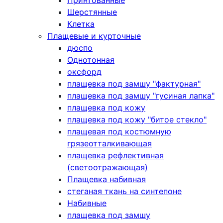
Принтованные
Шерстянные
Клетка
Плащевые и курточные
дюспо
Однотонная
оксфорд
плащевка под замшу "фактурная"
плащевка под замшу "гусиная лапка"
плащевка под кожу
плащевка под кожу "битое стекло"
плащевая под костюмную
грязеотталкивающая
плащевка рефлективная
(светоотражающая)
Плащевка набивная
стеганая ткань на синтепоне
Набивные
плащевка под замшу