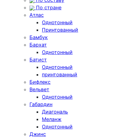
По составу
По стране
Атлас
Однотонный
Принтованный
Бамбук
Бархат
Однотонный
Батист
Однотонный
принтованный
Бифлекс
Вельвет
Однотонный
Габардин
Диагональ
Меланж
Однотонный
Джинс