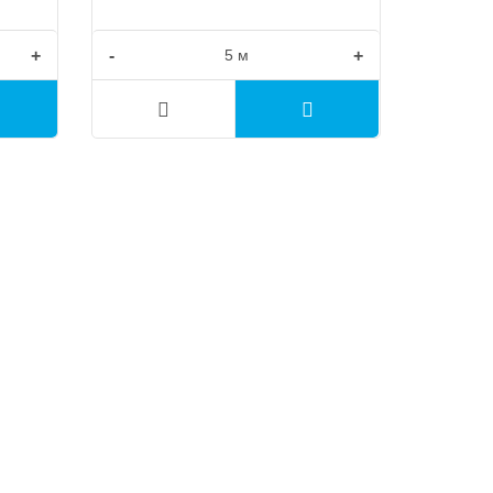
+
-
+