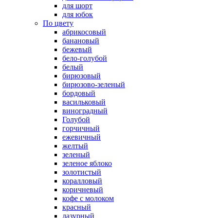
для шорт
для юбок
По цвету
абрикосовый
банановый
бежевый
бело-голубой
белый
бирюзовый
бирюзово-зеленый
бордовый
васильковый
виноградный
Голубой
горчичный
ежевичный
желтый
зеленый
зеленое яблоко
золотистый
коралловый
коричневый
кофе с молоком
красный
лазурный