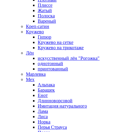
Плиссе
Жатый
Полоска
Вареный
Креп-сатин
Кружево
Гипюр
Кружево на сетке
Кружево на трикотаже
Лён
искусственный лён "Рогожка"
однотонный
принтованный
Марлевка
Мех
Альпака
Барашек
Енот
Длинноворсовой
Имитация натурального
Лама
Лиса
Норка
Перья Страуса