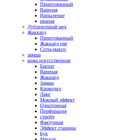
Принтованный
Вареная
Напыление
рваная
Дубленочный мех
Жаккард
Принтованный
Жаккард one
Соты-макси
замша
кожа искусственная
Бархат
Вареная
Жаккард
Замша
Крокодил
Лаке
Мокрый эффект
Однотонная
Перфорация
стрейч
Фактурная
Эффект старины
Бук
Мягкая