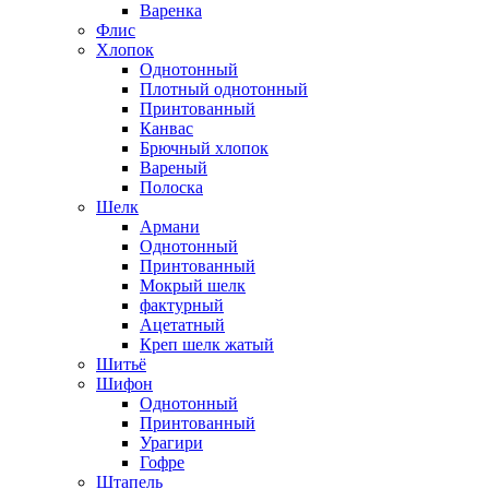
Варенка
Флис
Хлопок
Однотонный
Плотный однотонный
Принтованный
Канвас
Брючный хлопок
Вареный
Полоска
Шелк
Армани
Однотонный
Принтованный
Мокрый шелк
фактурный
Ацетатный
Креп шелк жатый
Шитьё
Шифон
Однотонный
Принтованный
Урагири
Гофре
Штапель