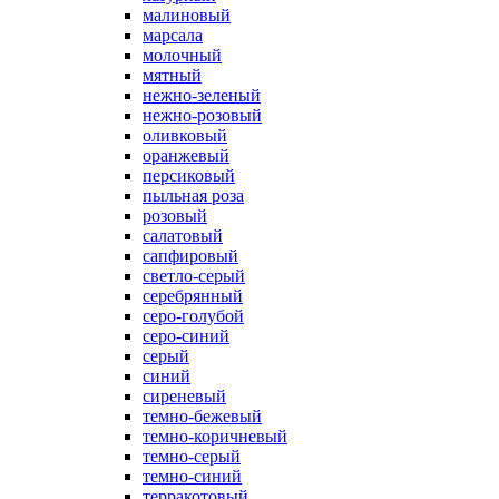
малиновый
марсала
молочный
мятный
нежно-зеленый
нежно-розовый
оливковый
оранжевый
персиковый
пыльная роза
розовый
салатовый
сапфировый
светло-серый
серебрянный
серо-голубой
серо-синий
серый
синий
сиреневый
темно-бежевый
темно-коричневый
темно-серый
темно-синий
терракотовый