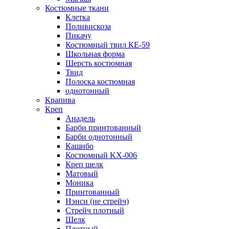
Костюмные ткани
Клетка
Поливискоза
Пикачу
Костюмный твил КЕ-59
Школьная форма
Шерсть костюмная
Твид
Полоска костюмная
однотонный
Крапива
Креп
Анадель
Барби принтованный
Барби однотонный
Кашибо
Костюмный KX-006
Креп шелк
Матовый
Моника
Принтованный
Нэнси (не стрейч)
Стрейч плотный
Шелк
Плотный