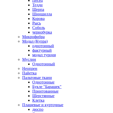
Песец
Тедди
Шерпа
Шиншилла
Корова
Рысь
Соболь
чернобурка
Микрофибра
Модал (Купра)
однотонный
фактурный
модал турция
Муслин
Однотонный
Неопрен
Пайетка
Пальтовые ткани
Однотонные
Букле "Барашек"
Принтованные
Шерстянные
Клетка
Плащевые и курточные
дюспо