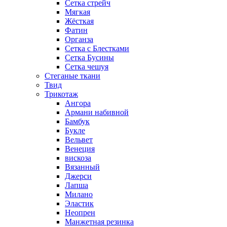
Сетка стрейч
Мягкая
Жёсткая
Фатин
Органза
Сетка с Блестками
Сетка Бусины
Сетка чешуя
Стеганые ткани
Твид
Трикотаж
Ангора
Армани набивной
Бамбук
Букле
Вельвет
Венеция
вискоза
Вязанный
Джерси
Лапша
Милано
Эластик
Неопрен
Манжетная резинка