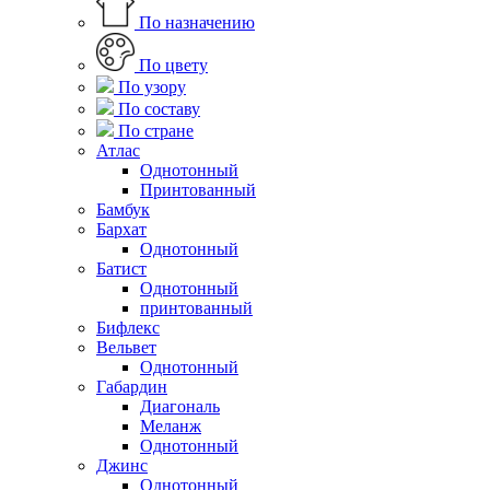
По назначению
По цвету
По узору
По составу
По стране
Атлас
Однотонный
Принтованный
Бамбук
Бархат
Однотонный
Батист
Однотонный
принтованный
Бифлекс
Вельвет
Однотонный
Габардин
Диагональ
Меланж
Однотонный
Джинс
Однотонный