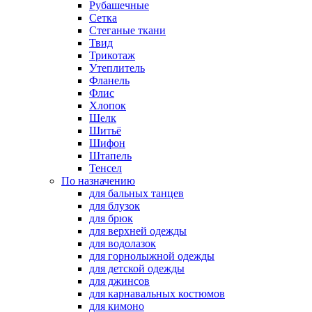
Рубашечные
Сетка
Стеганые ткани
Твид
Трикотаж
Утеплитель
Фланель
Флис
Хлопок
Шелк
Шитьё
Шифон
Штапель
Тенсел
По назначению
для бальных танцев
для блузок
для брюк
для верхней одежды
для водолазок
для горнолыжной одежды
для детской одежды
для джинсов
для карнавальных костюмов
для кимоно