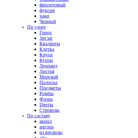
фиолетовый
фуксия
хаки
Черный
По узору
Горох
Зигзаг
Квадраты
Клетка
Круги
Купон
Леопард
Листья
Морской
Полоска
Предметы
Ромбы
Флора
Цветы
Стрекозы
По составу
акрил
ангора
из вискозы
лён