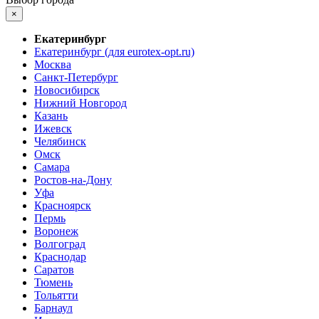
×
Екатеринбург
Екатеринбург (для eurotex-opt.ru)
Москва
Санкт-Петербург
Новосибирск
Нижний Новгород
Казань
Ижевск
Челябинск
Омск
Самара
Ростов-на-Дону
Уфа
Красноярск
Пермь
Воронеж
Волгоград
Краснодар
Саратов
Тюмень
Тольятти
Барнаул