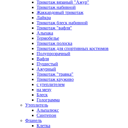
Трикотаж вязаный "Ажур"
Трикотаж набивной
Жаккардовый трикотаж
Лайкра
Трикотаж блеск набивной
Трикотаж "вафля"
Альпака
Термобелье
Трикотаж полоска
Трикотаж для спортивных костюмов
Полупрозрачный
Вафля
Пушистый
Ажурный
Трикотаж "травка"
Трикотаж круживо
с утеплителем
на меху
Блеск
Голограмма
Утеплитель
Альпалюкс
Синтепон
Фланель
Клетка