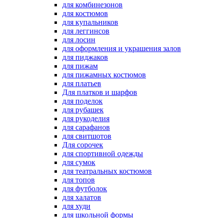
для комбинезонов
для костюмов
для купальников
для леггинсов
для лосин
для оформления и украшения залов
для пиджаков
для пижам
для пижамных костюмов
для платьев
Для платков и шарфов
для поделок
для рубашек
для рукоделия
для сарафанов
для свитшотов
Для сорочек
для спортивной одежды
для сумок
для театральных костюмов
для топов
для футболок
для халатов
для худи
для школьной формы