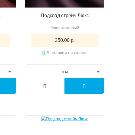
с
Подклад стрейч Люкс
баклажановый
250.00 р.
В наличии на складе
+
-
+