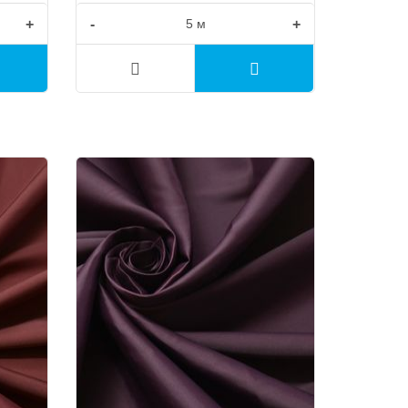
+
-
+