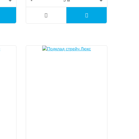
+
-
+