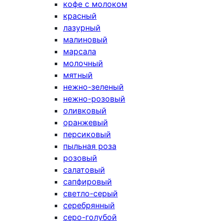
кофе с молоком
красный
лазурный
малиновый
марсала
молочный
мятный
нежно-зеленый
нежно-розовый
оливковый
оранжевый
персиковый
пыльная роза
розовый
салатовый
сапфировый
светло-серый
серебрянный
серо-голубой