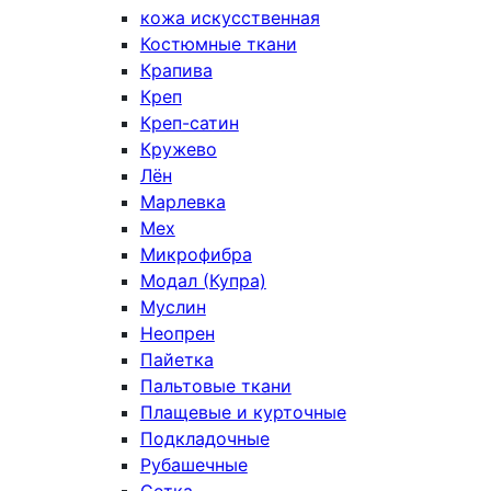
кожа искусственная
Костюмные ткани
Крапива
Креп
Креп-сатин
Кружево
Лён
Марлевка
Мех
Микрофибра
Модал (Купра)
Муслин
Неопрен
Пайетка
Пальтовые ткани
Плащевые и курточные
Подкладочные
Рубашечные