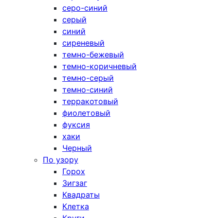
серо-синий
серый
синий
сиреневый
темно-бежевый
темно-коричневый
темно-серый
темно-синий
терракотовый
фиолетовый
фуксия
хаки
Черный
По узору
Горох
Зигзаг
Квадраты
Клетка