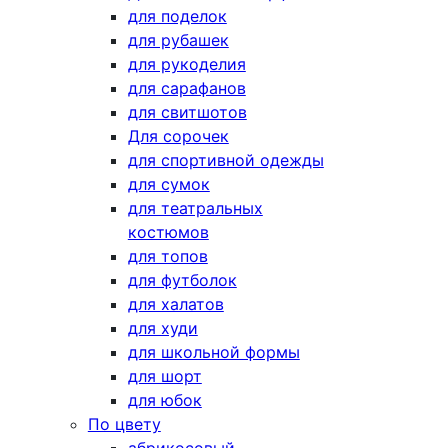
для поделок
для рубашек
для рукоделия
для сарафанов
для свитшотов
Для сорочек
для спортивной одежды
для сумок
для театральных
костюмов
для топов
для футболок
для халатов
для худи
для школьной формы
для шорт
для юбок
По цвету