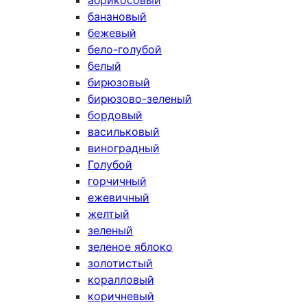
абрикосовый
банановый
бежевый
бело-голубой
белый
бирюзовый
бирюзово-зеленый
бордовый
васильковый
виноградный
Голубой
горчичный
ежевичный
желтый
зеленый
зеленое яблоко
золотистый
коралловый
коричневый