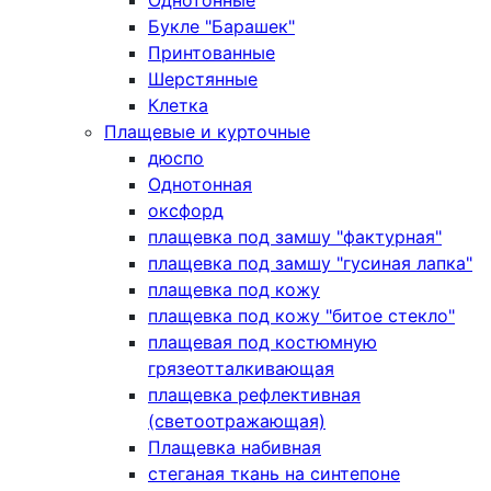
Однотонные
Букле "Барашек"
Принтованные
Шерстянные
Клетка
Плащевые и курточные
дюспо
Однотонная
оксфорд
плащевка под замшу "фактурная"
плащевка под замшу "гусиная лапка"
плащевка под кожу
плащевка под кожу "битое стекло"
плащевая под костюмную
грязеотталкивающая
плащевка рефлективная
(светоотражающая)
Плащевка набивная
стеганая ткань на синтепоне