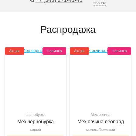
звонок
Распродажа
Акция
Новинка
Акция
Новинка
чернобурка
Мех овчина
Мех чернобурка
Мех овчина леопард
серый
молоко/бежевый