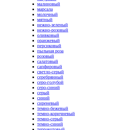
малиновый
марсала
молочный
мятный
нежно-зеленый
нежно-розовый
оливковый
оранжевый
персиковый
пыльная роза
розовый
салатовый
сапфировый
светло-серый
серебрянный
серо-голубой
серо-синий
серый
синий
сиреневый
темно-бежевый
темно-коричневый
темно-серый
темно-синий
терракотовый