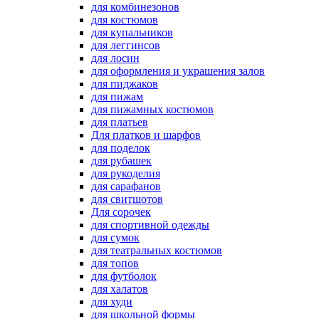
для комбинезонов
для костюмов
для купальников
для леггинсов
для лосин
для оформления и украшения залов
для пиджаков
для пижам
для пижамных костюмов
для платьев
Для платков и шарфов
для поделок
для рубашек
для рукоделия
для сарафанов
для свитшотов
Для сорочек
для спортивной одежды
для сумок
для театральных костюмов
для топов
для футболок
для халатов
для худи
для школьной формы