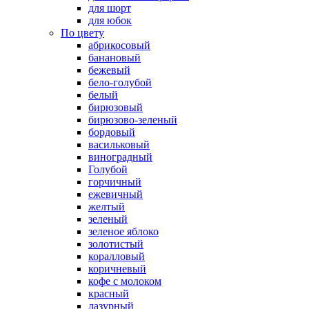
для шорт
для юбок
По цвету
абрикосовый
банановый
бежевый
бело-голубой
белый
бирюзовый
бирюзово-зеленый
бордовый
васильковый
виноградный
Голубой
горчичный
ежевичный
желтый
зеленый
зеленое яблоко
золотистый
коралловый
коричневый
кофе с молоком
красный
лазурный