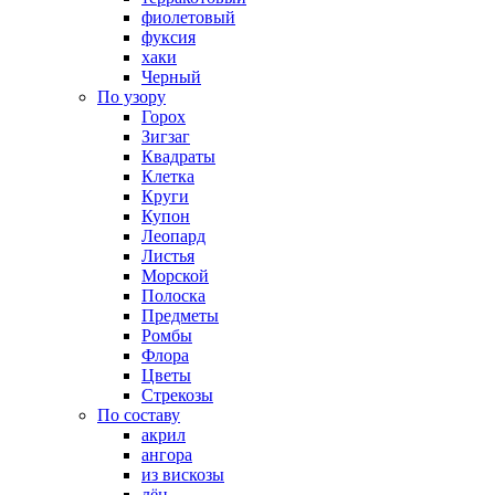
фиолетовый
фуксия
хаки
Черный
По узору
Горох
Зигзаг
Квадраты
Клетка
Круги
Купон
Леопард
Листья
Морской
Полоска
Предметы
Ромбы
Флора
Цветы
Стрекозы
По составу
акрил
ангора
из вискозы
лён