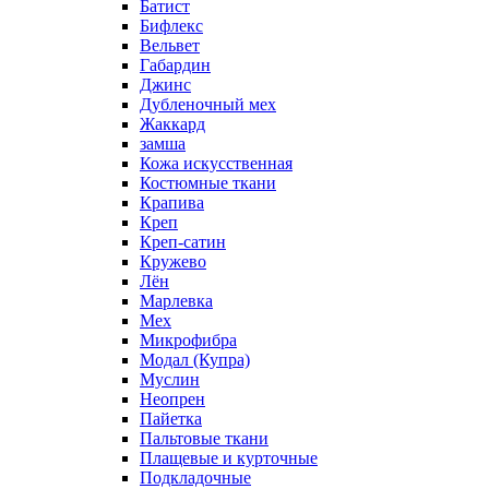
Батист
Бифлекс
Вельвет
Габардин
Джинс
Дубленочный мех
Жаккард
замша
Кожа искусственная
Костюмные ткани
Крапива
Креп
Креп-сатин
Кружево
Лён
Марлевка
Мех
Микрофибра
Модал (Купра)
Муслин
Неопрен
Пайетка
Пальтовые ткани
Плащевые и курточные
Подкладочные