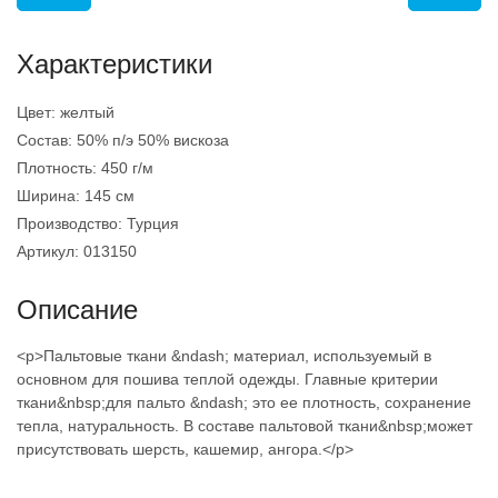
Характеристики
Цвет:
желтый
Состав:
50% п/э 50% вискоза
Плотность:
450 г/м
Ширина:
145 см
Производство:
Турция
Артикул:
013150
Описание
<p>Пальтовые ткани &ndash; материал, используемый в
основном для пошива теплой одежды. Главные критерии
ткани&nbsp;для пальто &ndash; это ее плотность, сохранение
тепла, натуральность. В составе пальтовой ткани&nbsp;может
присутствовать шерсть, кашемир, ангора.</p>