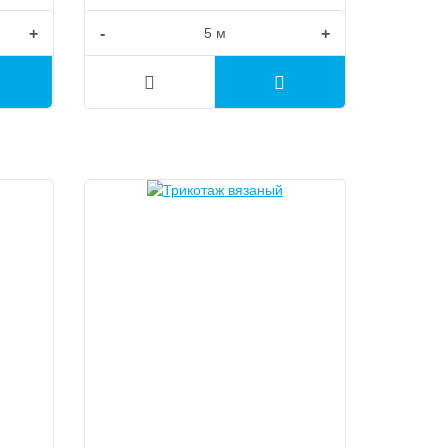
+
-
+