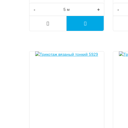
-
+
-