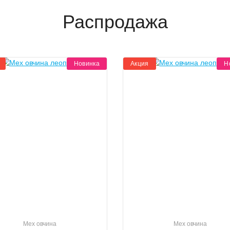
Распродажа
Новинка
Акция
Н
Мех овчина
Мех овчина