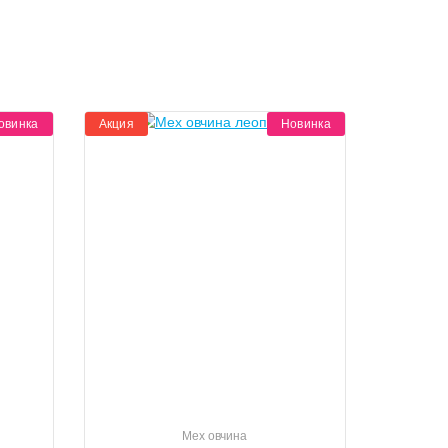
овинка
Акция
Новинка
Мех овчина