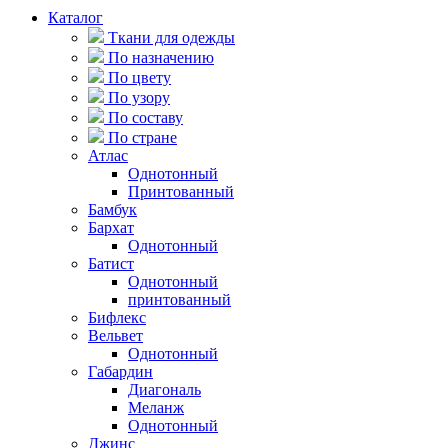
Каталог
Ткани для одежды
По назначению
По цвету
По узору
По составу
По стране
Атлас
Однотонный
Принтованный
Бамбук
Бархат
Однотонный
Батист
Однотонный
принтованный
Бифлекс
Вельвет
Однотонный
Габардин
Диагональ
Меланж
Однотонный
Джинс