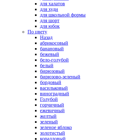
для халатов
для худи
для школьной формы
для шорт
для юбок
По цвету
Назад
абрикосовый
банановый
бежевый
бело-голубой
белый
бирюзовый
бирюзово-зеленый
бордовый
васильковый
виноградный
Голубой
горчичный
ежевичный
желтый
зеленый
зеленое яблоко
золотистый
коралловый