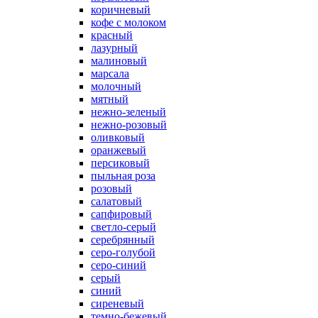
коричневый
кофе с молоком
красный
лазурный
малиновый
марсала
молочный
мятный
нежно-зеленый
нежно-розовый
оливковый
оранжевый
персиковый
пыльная роза
розовый
салатовый
сапфировый
светло-серый
серебрянный
серо-голубой
серо-синий
серый
синий
сиреневый
темно-бежевый