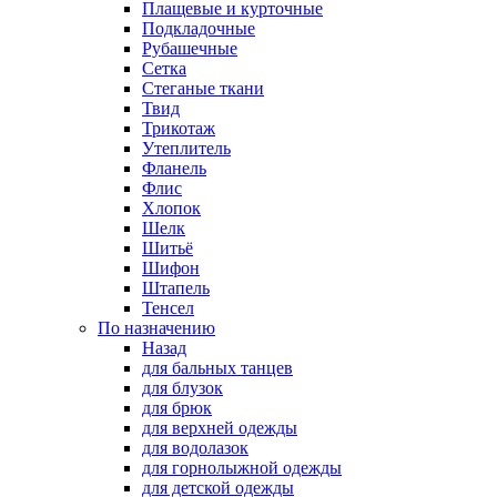
Плащевые и курточные
Подкладочные
Рубашечные
Сетка
Стеганые ткани
Твид
Трикотаж
Утеплитель
Фланель
Флис
Хлопок
Шелк
Шитьё
Шифон
Штапель
Тенсел
По назначению
Назад
для бальных танцев
для блузок
для брюк
для верхней одежды
для водолазок
для горнолыжной одежды
для детской одежды