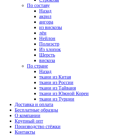
По составу
Назад
акрил
ангора
из вискозы
лён
Нейлон
Полиэстр
Из хлопок
Шерсть
вискоза
По стране
Назад
ткани из Китая
ткани из России
ткани из Тайваня
ткани из Южной Кореи
ткани из Турции
Доставка и оплата
Бесплатные образцы
О компании
Крупный опт
Производство стёжки
Контакты