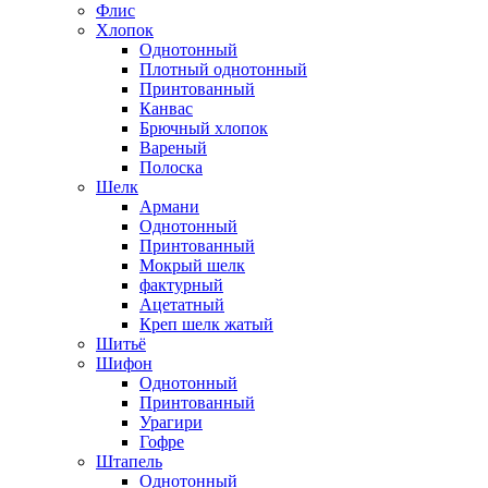
Флис
Хлопок
Однотонный
Плотный однотонный
Принтованный
Канвас
Брючный хлопок
Вареный
Полоска
Шелк
Армани
Однотонный
Принтованный
Мокрый шелк
фактурный
Ацетатный
Креп шелк жатый
Шитьё
Шифон
Однотонный
Принтованный
Урагири
Гофре
Штапель
Однотонный