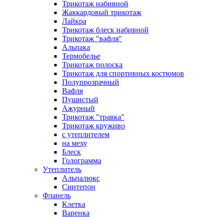
Трикотаж набивной
Жаккардовый трикотаж
Лайкра
Трикотаж блеск набивной
Трикотаж "вафля"
Альпака
Термобелье
Трикотаж полоска
Трикотаж для спортивных костюмов
Полупрозрачный
Вафля
Пушистый
Ажурный
Трикотаж "травка"
Трикотаж круживо
с утеплителем
на меху
Блеск
Голограмма
Утеплитель
Альпалюкс
Синтепон
Фланель
Клетка
Варенка