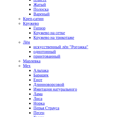
Жатый
Полоска
Вареный
Креп-сатин
Кружево
Гипюр
Кружево на сетке
Кружево на трикотаже
Лён
искусственный лён "Рогожка"
однотонный
принтованный
Марлевка
Мех
Альпака
Барашек
Енот
Длинноворсовой
Имитация натурального
Лама
Лиса
Норка
Перья Страуса
Песец