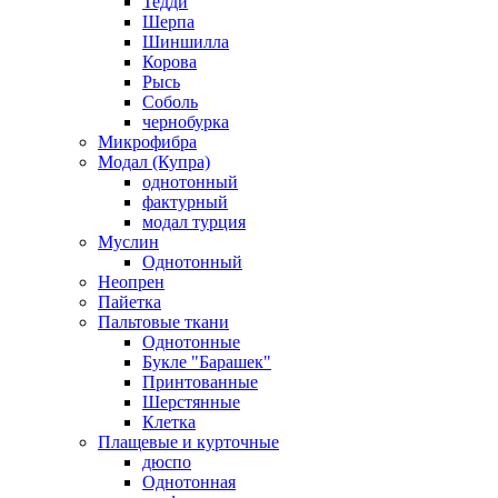
Тедди
Шерпа
Шиншилла
Корова
Рысь
Соболь
чернобурка
Микрофибра
Модал (Купра)
однотонный
фактурный
модал турция
Муслин
Однотонный
Неопрен
Пайетка
Пальтовые ткани
Однотонные
Букле "Барашек"
Принтованные
Шерстянные
Клетка
Плащевые и курточные
дюспо
Однотонная