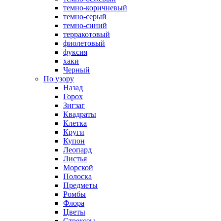
темно-коричневый
темно-серый
темно-синий
терракотовый
фиолетовый
фуксия
хаки
Черный
По узору
Назад
Горох
Зигзаг
Квадраты
Клетка
Круги
Купон
Леопард
Листья
Морской
Полоска
Предметы
Ромбы
Флора
Цветы
Стрекозы