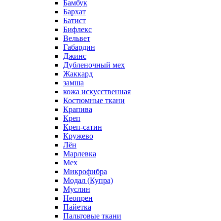
Бамбук
Бархат
Батист
Бифлекс
Вельвет
Габардин
Джинс
Дубленочный мех
Жаккард
замша
кожа искусственная
Костюмные ткани
Крапива
Креп
Креп-сатин
Кружево
Лён
Марлевка
Мех
Микрофибра
Модал (Купра)
Муслин
Неопрен
Пайетка
Пальтовые ткани