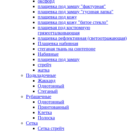
оксфорд
плащевка под замшу "фактурная"
плащевка под замшу "гусиная лапка"
плащевка под кожу
плащевка под кожу "битое стекло"
плащевая под костюмную
грязеотталкивающая
плащевка рефлективная (светоотражающая)
Плащевка набивная
стеганая ткань на синтепоне
Набивные
плащевка под замшу
стрейч
жатка
Подкладочные
Жаккард
Однотонный
Стеганый
Рубашечные
Однотонный
Принтованный
Клетка
Полоска
Сетка
Сетка стрейч