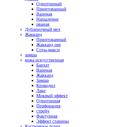
Однотонный
Принтованный
Вареная
Напыление
рваная
Дубленочный мех
Жаккард
Принтованный
Жаккард one
Соты-макси
замша
кожа искусственная
Бархат
Вареная
Жаккард
Замша
Крокодил
Лаке
Мокрый эффект
Однотонная
Перфорация
стрейч
Фактурная
Эффект старины
Костюмные ткани