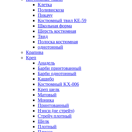
Клетка
Поливискоза
Пикачу
Костюмный твил КЕ-59
Школьная форма
Шерсть костюмная
Твид
Полоска костюмная
однотонный
Крапива
Креп
Анадель
Барби принтованный
Барби однотонный
Кашибо
Костюмный KX-006
Креп шелк
Матовый
Моника
Принтованный
Нэнси (не стрейч)
Стрейч плотный
Шелк
Плотный
Плиссе