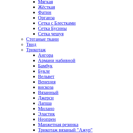
Мягкая
Жёсткая
Фатин
Органза
Сетка с Блестками
Сетка Бусины
Сетка чешуя
Стеганые ткани
Твид
Трикотаж
Ангора
Армани набивной
Бамбук
Букле
Вельвет
Венеция
вискоза
Вязанный
Джерси
Лапша
Милано
Эластик
Неопрен
Манжетная резинка
Трикотаж вязаный "Ажур"