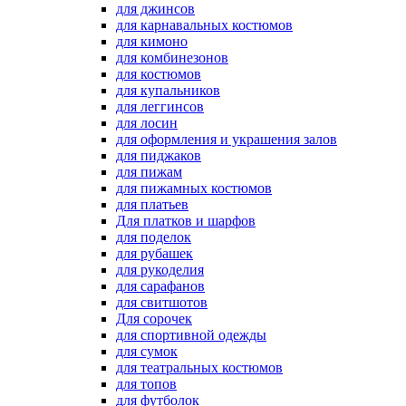
для джинсов
для карнавальных костюмов
для кимоно
для комбинезонов
для костюмов
для купальников
для леггинсов
для лосин
для оформления и украшения залов
для пиджаков
для пижам
для пижамных костюмов
для платьев
Для платков и шарфов
для поделок
для рубашек
для рукоделия
для сарафанов
для свитшотов
Для сорочек
для спортивной одежды
для сумок
для театральных костюмов
для топов
для футболок